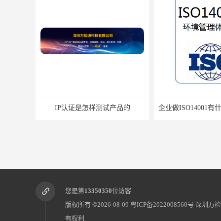
企业做ISO14001有什么益处和影响
CNAS认证 
您是第
13350350
位访客
版权所有 ©2026-08-09
粤ICP备2022008560号
深圳万检
有权利.