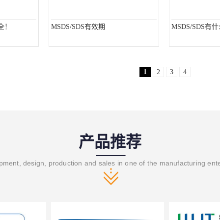
全！
MSDS/SDS有效期
MSDS/SDS有
1
2
3
4
产品推荐
ment, design, production and sales in one of the manufacturing ent