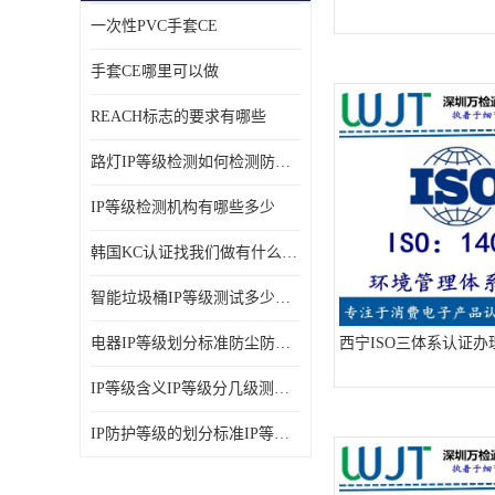
一次性PVC手套CE
ISO14001体系认证
手套CE哪里可以做
OHSAS18001体系认证
REACH标志的要求有哪些
交通部794/808认证
路灯IP等级检测如何检测防尘防水
WEEE指令
IP等级检测机构有哪些多少
CTA入网许可证
韩国KC认证找我们做有什么优势
IP等级
智能垃圾桶IP等级测试多少钱要多久时间
REACH化学检测
电器IP等级划分标准防尘防尘IP等级测试报告
西宁ISO三体系认证办
IEC认证
IP等级含义IP等级分几级测试容易过吗
防爆认证
IP防护等级的划分标准IP等级测试多少钱
TS16949体系