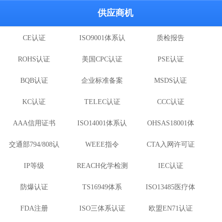
供应商机
CE认证
ISO9001体系认
质检报告
ROHS认证
美国CPC认证
证
PSE认证
BQB认证
企业标准备案
MSDS认证
KC认证
TELEC认证
CCC认证
AAA信用证书
ISO14001体系认
OHSAS18001体
交通部794/808认
WEEE指令
证
CTA入网许可证
系认证
IP等级
证
REACH化学检测
IEC认证
防爆认证
TS16949体系
ISO13485医疗体
FDA注册
ISO三体系认证
欧盟EN71认证
系