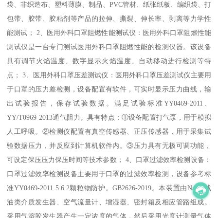
袋、非织造布、塑料薄膜、制品、PVC管材、纸张纸板、编织袋、打
包带、胶带、胶粘剂等产品的拉伸、撕裂、伸长率、剥离等力学性
能测试； 2、医用外科口罩阻燃性能测试仪：医用外科口罩阻燃性能
测试仪是一台专门测试医用外科口罩阻燃性能的检测仪器。该设备
具有调节火焰温度、数字显示火焰温度、自动移动进行检测等特
点； 3、医用外科口罩压差测试仪：医用外科口罩压差测试仪主要用
于口罩的压力差检测，设备配置有软件，可实时显示压力曲线，输
出试验报告，保存试验数据。满足试验标准YY0469-2011、
YY/T0969-2013通气阻力。具有特点：①设备配置打气泵，用于模拟
人工呼吸。②检测仪配置有真空传感器、正压传感器，用于采集试
验数据压力，并反应到计算机软件内。③压力具有无极可调功能，
可设定保压压力保压时间等技术参数； 4、口罩过滤效率检测设备：
口罩过滤效率检测设备主要用于口罩的过滤效率检测，设备参考标
准YY0469-2011 5.6.2颗粒物防护。GB2626-2019。本装置由NaCL或
油类介质发生器、空气流量计、增湿器、密封箱及相应管路组成。
采用气溶胶发生器产生一定浓度的气体，然后采用光度计测量气体