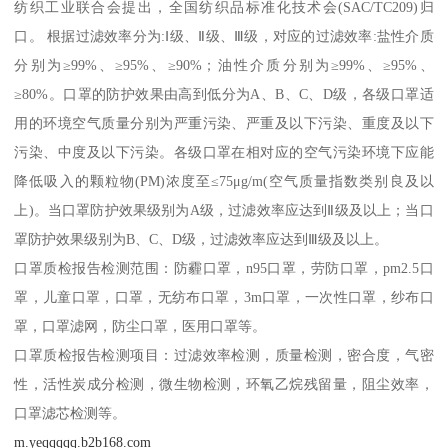
纺织工业联合会提出，全国纺织品标准化技术会(SAC/TC209)归
口。 根据过滤效率分为:Ⅰ级、Ⅱ级、Ⅲ级，对应的过滤效率:盐性介质
分别为≥99%、≥95%、≥90%；油性介质分别为≥99%、≥95%、
≥80%。口罩的防护效果由高到低分为A、B、C、D级，各级口罩适
用的环境空气质量分别为严重污染、严重及以下污染、重度及以下
污染、中度及以下污染。各级口罩在相对应的空气污染环境下应能
降低吸入的颗粒物(PM)浓度至≤75μg/m(空气质量指数类别良及以
上)。当口罩防护效果级别为A级，过滤效率应达到Ⅱ级及以上；当口
罩防护效果级别为B、C、D级，过滤效率应达到Ⅲ级及以上。
口罩质检报告检测范围：防霾口罩，n95口罩，劳防口罩，pm2.5口
罩，儿童口罩，口罩，无纺布口罩，3m口罩，一次性口罩，纱布口
罩，口罩滤网，防尘口罩，医用口罩等。
口罩质检报告检测项目：过滤效率检测，质量检测，密合度，气密
性，活性炭成分检测，微生物检测，环氧乙烷残留量，阻尘效率，
口罩滤芯检测等。
m.yeqqqqq.b2b168.com