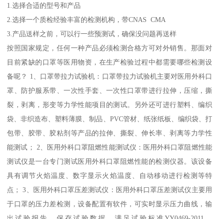
1.选择合适的型号和产品
2.选择一个质检经验丰富的检测机构，带CNAS CMA
3.产品送样之前，可以行一些预测试，确保没问题再送样
按照国家规定，任何一种产品必须检测合格方可对外销售。那面对
目前紧缺的口罩等医用物资，在生产检验过程中都需要哪些检测设
备呢？ 1、口罩带拉力试验机：口罩带拉力试验机主要对医用外科口
罩、防护服系带、一次性手套、一次性口罩带进行拉伸，压缩，撕
裂，剥离，形变等力学性能项目的测试。另外还可进行塑料、编织
袋、非织造布、塑料薄膜、制品、PVC管材、纸张纸板、编织袋、打
包带、胶带、胶粘剂等产品的拉伸、撕裂、伸长率、剥离等力学性
能测试； 2、医用外科口罩阻燃性能测试仪：医用外科口罩阻燃性能
测试仪是一台专门测试医用外科口罩阻燃性能的检测仪器。该设备
具有调节火焰温度、数字显示火焰温度、自动移动进行检测等特
点； 3、医用外科口罩压差测试仪：医用外科口罩压差测试仪主要用
于口罩的压力差检测，设备配置有软件，可实时显示压力曲线，输
出试验报告，保存试验数据。满足试验标准YY0469-2011、