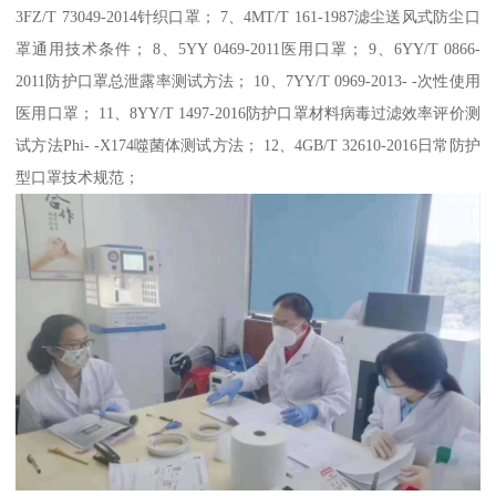
3FZ/T 73049-2014针织口罩； 7、4MT/T 161-1987滤尘送风式防尘口
罩通用技术条件； 8、5YY 0469-2011医用口罩； 9、6YY/T 0866-
2011防护口罩总泄露率测试方法； 10、7YY/T 0969-2013- -次性使用
医用口罩； 11、8YY/T 1497-2016防护口罩材料病毒过滤效率评价测
试方法Phi- -X174噬菌体测试方法； 12、4GB/T 32610-2016日常防护
型口罩技术规范；