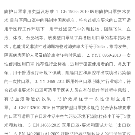
防护口罩常用类型及标准 1. GB 19083-2010 医用防护口罩技术要
求 目前医用口罩中的强制性国家标准，符合该标准要求的口罩可适
用于医疗工作环境下，用于过滤空气中的颗粒物，阻隔飞沫、血
液、体液、分泌物等。该类型口罩除了具备医用口罩的基本指标要
求，也能满足非油性过滤颗粒物过滤效率大于等于95%，推荐发热、
隔离病房医护人员及确诊患者转移时佩戴。 2. YY/T 0969-2013 一次
性使用医用口罩 推荐性行业标准，适用于覆盖使用者的口、鼻及下
颌，用于普通医疗环境下佩戴、阻隔口腔和鼻腔呼出或喷出污染物
的一次性口罩。 3. YY 0469-2011 医用外科口罩 强制性行业标准，符
合该标准要求的口罩可适用于医务人员在有创操作等过程中佩戴，
有防血液渗透的效果，防护效果优于一次性使用医用口
罩。 4. GB/T 32610-2016 日常防护型口罩技术规范 符合该标准要求
的口罩可适用于在日常生活中空气污染环境下滤除粒径小于等于5微
米颗粒物。 5. EN 14683:2019 医用口罩-要求和测试方法（出口欧
洲） 6. EN 149:2001+A1:2009 呼吸防护器防颗粒吸入的过滤半罩式