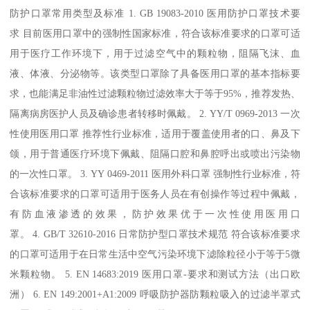
防护口罩常用类型及标准 1. GB 19083-2010 医用防护口罩技术要
求 目前医用口罩中的强制性国家标准，符合该标准要求的口罩可适
用于医疗工作环境下，用于过滤空气中的颗粒物，阻隔飞沫、血
液、体液、分泌物等。该类型口罩除了具备医用口罩的基本指标要
求，也能满足非油性过滤颗粒物过滤效率大于等于95%，推荐发热、
隔离病房医护人员及确诊患者转移时佩戴。 2. YY/T 0969-2013 一次
性使用医用口罩 推荐性行业标准，适用于覆盖使用者的口、鼻及下
颌，用于普通医疗环境下佩戴、阻隔口腔和鼻腔呼出或喷出污染物
的一次性口罩。 3. YY 0469-2011 医用外科口罩 强制性行业标准，符
合该标准要求的口罩可适用于医务人员在有创操作等过程中佩戴，
有防血液渗透的效果，防护效果优于一次性使用医用口
罩。 4. GB/T 32610-2016 日常防护型口罩技术规范 符合该标准要求
的口罩可适用于在日常生活中空气污染环境下滤除粒径小于等于5微
米颗粒物。 5. EN 14683:2019 医用口罩-要求和测试方法（出口欧
洲） 6. EN 149:2001+A1:2009 呼吸防护器防颗粒吸入的过滤半罩式