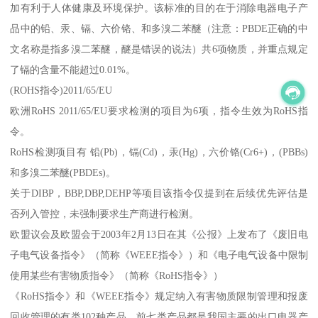
加有利于人体健康及环境保护。该标准的目的在于消除电器电子产
品中的铅、汞、镉、六价铬、和多溴二苯醚（注意：PBDE正确的中
文名称是指多溴二苯醚，醚是错误的说法）共6项物质，并重点规定
了镉的含量不能超过0.01%。
(ROHS指令)2011/65/EU
欧洲RoHS 2011/65/EU要求检测的项目为6项，指令生效为RoHS指
令。
RoHS检测项目有 铅(Pb)，镉(Cd)，汞(Hg)，六价铬(Cr6+)，(PBBs)
和多溴二苯醚(PBDEs)。
关于DIBP，BBP,DBP,DEHP等项目该指令仅提到在后续优先评估是
否列入管控，未强制要求生产商进行检测。
欧盟议会及欧盟会于2003年2月13日在其《公报》上发布了《废旧电
子电气设备指令》（简称《WEEE指令》）和《电子电气设备中限制
使用某些有害物质指令》（简称《RoHS指令》）
《RoHS指令》和《WEEE指令》规定纳入有害物质限制管理和报废
回收管理的有类102种产品，前七类产品都是我国主要的出口电器产