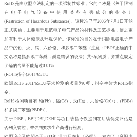
RoHS是由欧盟立法制定的一项强制性标准，它的全称是《关于限制
在电子电气设备中使用某些有害成分的指令》
(Restriction of Hazardous Substances)。该标准已于2006年7月1日开始
正式实施，主要用于规范电子电气产品的材料及工艺标准，使之更
加有利于人体健康及环境保护。该标准的目的在于消除电器电子产
品中的铅、汞、镉、六价铬、和多溴二苯醚（注意：PBDE正确的中
文名称是指多溴二苯醚，醚是错误的说法）共6项物质，并重点规定
了镉的含量不能超过0.01%。
(ROHS指令)2011/65/EU
欧洲RoHS 2011/65/EU要求检测的项目为6项，指令生效为RoHS指
令。
RoHS检测项目有 铅(Pb)，镉(Cd)，汞(Hg)，六价铬(Cr6+)，(PBBs)
和多溴二苯醚(PBDEs)。
关于DIBP，BBP,DBP,DEHP等项目该指令仅提到在后续优先评估是
否列入管控，未强制要求生产商进行检测。
欧盟议会及欧盟会于2003年2月13日在其《公报》上发布了《废旧电