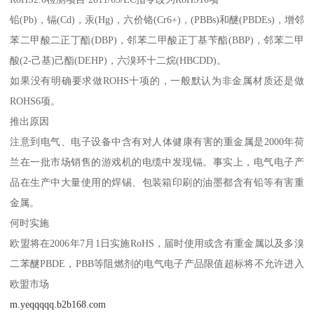
铅(Pb)，镉(Cd)，汞(Hg)，六价铬(Cr6+)，(PBBs)和醚(PBDEs)，增邻
苯二甲酸二正丁酯(DBP)，邻苯二甲酸正丁基苄酯(BBP)，邻苯二甲
酸(2-己基)己酯(DEHP)，六溴环十二烷(HBCDD)。
如果没有明确要求做ROHS十项的，一般默认为非金属材质还是做
ROHS6项。
推出原因
注意到电气、电子设备中含有对人体健康有害的重金属是2000年荷
兰在一批市场销售的游戏机的电缆中发现镉。事实上，电气电子产
品在生产中大量使用的焊锡、包装箱印刷的油墨都含有铅等有害重
金属。
何时实施
欧盟将在2006年7月1日实施RoHS，届时使用或含有重金属以及多溴
二苯醚PBDE，PBB等阻燃剂的电气电子产品限值超标将不允许进入
欧盟市场
m.yeqqqqq.b2b168.com