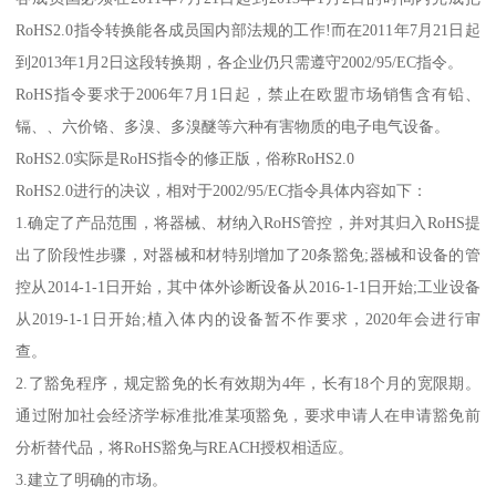
RoHS2.0指令转换能各成员国内部法规的工作!而在2011年7月21日起
到2013年1月2日这段转换期，各企业仍只需遵守2002/95/EC指令。
RoHS指令要求于2006年7月1日起，禁止在欧盟市场销售含有铅、
镉、、六价铬、多溴、多溴醚等六种有害物质的电子电气设备。
RoHS2.0实际是RoHS指令的修正版，俗称RoHS2.0
RoHS2.0进行的决议，相对于2002/95/EC指令具体内容如下：
1.确定了产品范围，将器械、材纳入RoHS管控，并对其归入RoHS提
出了阶段性步骤，对器械和材特别增加了20条豁免;器械和设备的管
控从2014-1-1日开始，其中体外诊断设备从2016-1-1日开始;工业设备
从2019-1-1日开始;植入体内的设备暂不作要求，2020年会进行审
查。
2.了豁免程序，规定豁免的长有效期为4年，长有18个月的宽限期。
通过附加社会经济学标准批准某项豁免，要求申请人在申请豁免前
分析替代品，将RoHS豁免与REACH授权相适应。
3.建立了明确的市场。