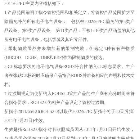
2011/65/EU主要内容概括如下：
1.产品范围阐明了指令管控范围和相关定义，将管控产品范围扩大至
除豁免外的所有电子电气设备：—包括被2002/95/EC豁免的第8类产
品设备、第9类产品设备;—第11类产品：不被1~10类产品涵盖的其他
所有电子电气设备，包括线缆及其它零部件。
2.限制物质虽然并未增加新的限制物质，但选定4种有有害物质
(HBCDD、DEHP、DBP和BBP)作为限制物质的候选。
3.CE标志要求将电子电气设备ROHS符合性纳入CE标志要求。生产
者在张贴CE标识时应确保产品符合ROHS并准备相应的声明和技术文
档。
4.过渡期规定为使新纳入ROHS2.0管控产品的生产商有充分时间来符
合指令要求，ROHS2.0为相关产品设定了管控过渡期。
新指令2011/65/EU(ROHS2.0)以取代2002/95/EC新指令将于20天后(即
2011年7月21日)生效。
生效是指RoHS2.0指令对各欧盟成员国从2011年7月21日开始生效，
各成员国必须在2011年7月21日起到2013年1月2日的时间内完成把