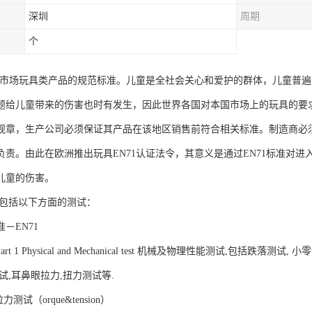
深圳
周期
个
欧盟市场玩具类产品的规范标准。儿童是全社会关心和爱护的群体，儿童普
题给儿童带来的伤害也时有发生，因此世界各国对本国市场上的玩具的要
规章，生产公司必须保证其产品在该地区销售前符合相关标准。制造商必
负责。由此在欧洲推出玩具EN71认证法令，其意义是通过EN71标准对
儿童的伤害。
证包括以下方面的测试：
－EN71
Part 1 Physical and Mechanical test 机械及物理性能测试,包括跌落
试,耳鼻眼拉力,扭力测试等.
测试（orque&tension）