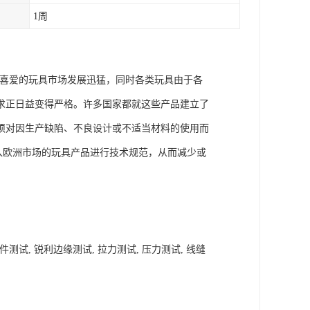
1周
遍喜爱的玩具市场发展迅猛，同时各类玩具由于各
求正日益变得严格。许多国家都就这些产品建立了
须对因生产缺陷、不良设计或不适当材料的使用而
进入欧洲市场的玩具产品进行技术规范，从而减少或
测试, 小零件测试, 锐利边缘测试, 拉力测试, 压力测试, 线缝