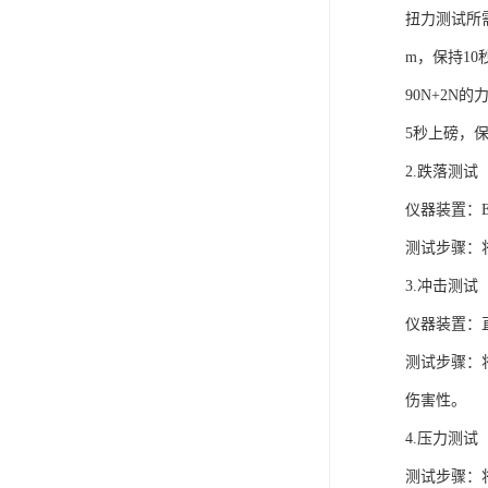
ISO13485医疗体系
扭力测试所需
m，保持10
FDA注册
90N+2N的
ISO三体系认证办理
5秒上磅，保持
欧盟EN71认证
2.跌落测试（D
美国FCC认证
仪器装置：
测试步骤：
欧盟授权代表
3.冲击测试（m
仪器装置：直径
测试步骤：
伤害性。
4.压力测试（Co
测试步骤：