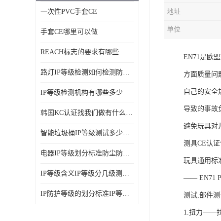
一次性PVC手套CE
地址
ISO14001体系认证
单位
手套CE哪里可以做
OHSAS18001体系认证
REACH标志的要求有哪些
EN71是
交通部794/808认证
路灯IP等级检测如何检测防尘防水
方面质量问
WEEE指令
自己的安全
IP等级检测机构有哪些多少
CTA入网许可证
导致的事故
韩国KC认证找我们做有什么优势
IP等级
避免玩具对
智能垃圾桶IP等级测试多少钱要多久时间
REACH化学检测
测具CE认
电器IP等级划分标准防尘防尘IP等级测试报告
玩具通用标准
IEC认证
IP等级含义IP等级分几级测试容易过吗
―― EN71 
防爆认证
IP防护等级的划分标准IP等级测试多少钱
测试,部件测
TS16949体系
1.扭力——拉力