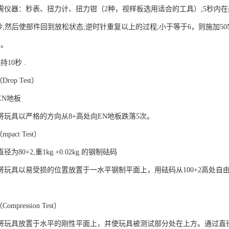
仪器：秒表、扭力计、扭力钳（2种，视样板选用适合的工具）;5秒内在部件
秒;然后使部件回到放松状态;逆时针重复以上的过程;小于等于6，则施加50
力。
10秒 .
rop Test）
EN地板
将玩具以严格的方向从8+高处向EN地板跌落5次。
pact Test）
为80+2,重1kg.+0.02kg.的钢制砝码
将玩具以易受损的位置放置于一水平钢制平面上，用砝码从100+2高处
mpression Test）
将玩具放置于水平的刚性平面上，并使玩具被测试部分处在上方。通过直