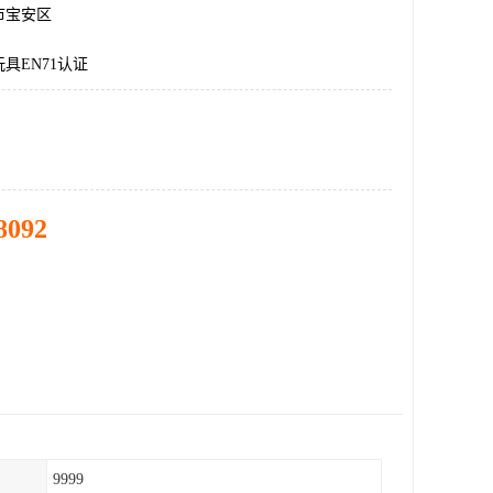
市宝安区
具EN71认证
8092
9999