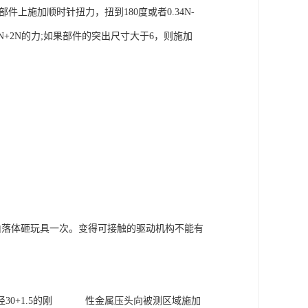
上施加顺时针扭力，扭到180度或者0.34N-
N+2N的力;如果部件的突出尺寸大于6，则施加
自由落体砸玩具一次。变得可接触的驱动机构不能有
径30+1.5的刚 性金属压头向被测区域施加