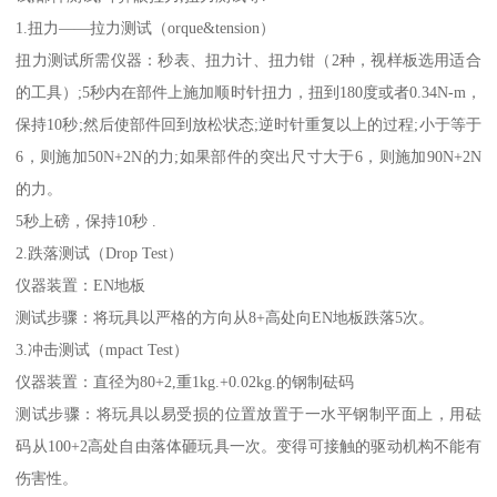
1.扭力——拉力测试（orque&tension）
扭力测试所需仪器：秒表、扭力计、扭力钳（2种，视样板选用适合
的工具）;5秒内在部件上施加顺时针扭力，扭到180度或者0.34N-m，
保持10秒;然后使部件回到放松状态;逆时针重复以上的过程;小于等于
6，则施加50N+2N的力;如果部件的突出尺寸大于6，则施加90N+2N
的力。
5秒上磅，保持10秒 .
2.跌落测试（Drop Test）
仪器装置：EN地板
测试步骤：将玩具以严格的方向从8+高处向EN地板跌落5次。
3.冲击测试（mpact Test）
仪器装置：直径为80+2,重1kg.+0.02kg.的钢制砝码
测试步骤：将玩具以易受损的位置放置于一水平钢制平面上，用砝
码从100+2高处自由落体砸玩具一次。变得可接触的驱动机构不能有
伤害性。