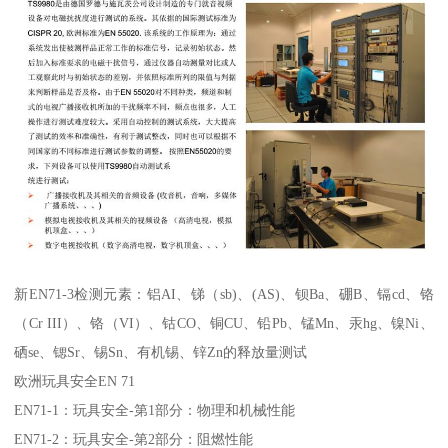
新EN71-3检测元素：铝AI、锑（sb)、(AS)、钡Ba、硼B、镉cd、铬
（Cr III）、铬（VI）、钴CO、铜CU、铅Pb、锰Mn、汞hg、镍Ni、
硒se、锶Sr、锡Sn、有机锡、锌Zn的释放量测试
欧洲玩具安全EN 71
EN71-1：玩具安全-第1部分：物理和机械性能
EN71-2：玩具安全-第2部分：阻燃性能