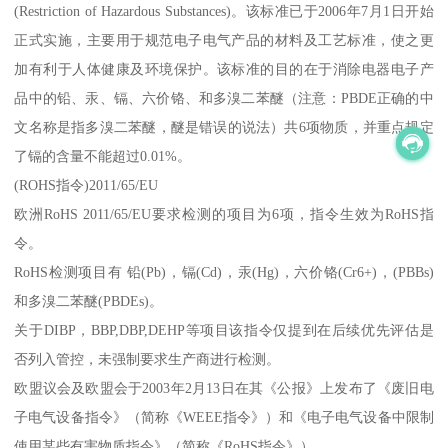
(Restriction of Hazardous Substances)。该标准已于2006年7月1日开始
正式实施，主要用于规范电子电气产品的材料及工艺标准，使之更
加有利于人体健康及环境保护。该标准的目的在于消除电器电子产
品中的铅、汞、镉、六价铬、和多溴二苯醚（注意：PBDE正确的中
文名称是指多溴二苯醚，醚是错误的说法）共6项物质，并重点规定
了镉的含量不能超过0.01%。
(ROHS指令)2011/65/EU
欧洲RoHS 2011/65/EU要求检测的项目为6项，指令生效为RoHS指
令。
RoHS检测项目有 铅(Pb)，镉(Cd)，汞(Hg)，六价铬(Cr6+)，(PBBs)
和多溴二苯醚(PBDEs)。
关于DIBP，BBP,DBP,DEHP等项目该指令仅提到在后续优先评估是
否列入管控，未强制要求生产商进行检测。
欧盟议会及欧盟会于2003年2月13日在其《公报》上发布了《废旧电
子电气设备指令》（简称《WEEE指令》）和《电子电气设备中限制
使用某些有害物质指令》（简称《RoHS指令》）