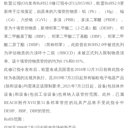
欧盟公报(OJ)发布RoHS2.0修订指令(EU)2015/863，欧盟RoHS2.0更
新终于尘埃落定，由原来的六项管控物质：铅（Pb）、（Hg）、镉
（Cd）、六价铬（CrVI）、多溴（PBB）、多溴二苯醚（PBDE），
变为十项管控物质，新增邻苯二甲酸二（2-己基）酯（DEHP）、邻
苯二甲酸基丁酯（BBP）、邻苯二甲酸二丁基酯（DBP）、邻苯二甲
酸二异丁酯（DIBP）（简称邻苯），此前曾在ROHS2.0中被优先列
为评估物质的六溴环十二烷（HBCCD）未被正式列入限制物质清
单。该十项管控物质管控的均为0.1%和0.01%。
此修订指令发布后，欧盟各成员国需在2016年12月31日前将此指令
转为各国的法规并执行。且2019年7月22日起所有输欧电子电器产品
(除和设备)均需满足该限制要求,;2021年7月22日起，设备(包括体外
设备)和设备(包括工业设备)也将纳入该管控范围。此外，已属
REACH附件XVII第51条邻苯管控的玩具产品将不受此指令中
DEHP、BBP、DBP的管控。
RoHS范围：
仅对于2006年7月1日起投放市场的新产品。