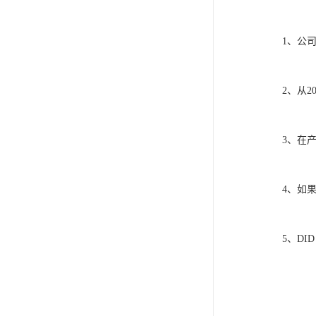
ISO13485医疗体系
FDA注册
1、公司完
ISO三体系认证办理
2、从201
欧盟EN71认证
美国FCC认证
3、在产品
欧盟授权代表
4、如果应
5、DID 