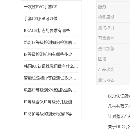
一次性PVC手套CE
服务
ISO14001体系认证
检测周期
手套CE哪里可以做
OHSAS18001体系认证
测试项目
REACH标志的要求有哪些
交通部794/808认证
可售卖地
路灯IP等级检测如何检测防尘防水
WEEE指令
是否加急
IP等级检测机构有哪些多少
CTA入网许可证
区域
韩国KC认证找我们做有什么优势
产品功能
IP等级
智能垃圾桶IP等级测试多少钱要多久时间
测试地区
REACH化学检测
电器IP等级划分标准防尘防尘IP等级测试报告
BQB认证简
IEC认证
IP等级含义IP等级分几级测试容易过吗
凡带有蓝牙功能
防爆认证
IP防护等级的划分标准IP等级测试多少钱
针对蓝牙产
TS16949体系
关于DID列