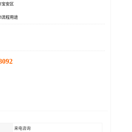
市宝安区
B流程用途
8092
来电咨询