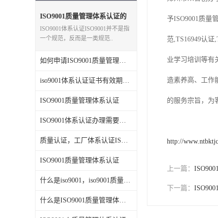
ISO14001体系认证
ISO9001质量管理体系认证的
予ISO9001质量管
条件
ISO9001体系认证ISO9001并不是指
OHSAS18001体系认证
一个规范，反而是一类规范..
范,TS16949认
交通部794/808认证
业学习培训等有
如何申请ISO9001质量管理体系认证？在哪申请ISO9001认证？
WEEE指令
造素养高、工作
iso9001体系认证证书有效期多久
CTA入网许可证
ISO9001质量管理体系认证
的服务宗旨，为
IP等级
ISO9001体系认证办理需要多长时间
质量认证，工厂体系认证ISO9001怎么办理
REACH化学检测
http://www.ntbktj
ISO9001质量管理体系认证
IEC认证
上一篇：
ISO9
什么是iso9001，iso9001质量管理体系有什么作用？
防爆认证
下一篇：
ISO9
什么是ISO9001质量管理体系认证
TS16949体系