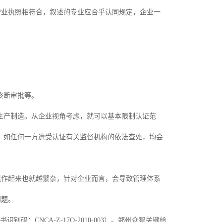
业营业执照相符合，叙述的专业应合乎认同规定，企业一
终断审批等。
生产制造。从企业视角考虑，就可以基本限制认证范
，如任何一方遭受认证有关监督机构的依法查处，均会
然运作起来也就越繁杂，针对企业而言，会导致管理体系
问题。
：CNCA-Z-17Q-2010-003）。郑州众智关键给