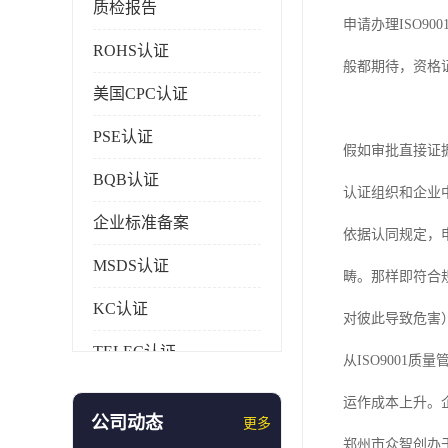
质检报告
申请办理ISO
ROHS认证
般都期待，资格
美国CPC认证
PSE认证
假如审批直接证
BQB认证
认证组织和企业
企业标准备案
依据认同规定，
MSDS认证
畴。那样即符合
KC认证
对彼此导致危害
TELEC认证
从ISO900
CCC认证
运作成本上升。企
公司动态
更多
AAA信用证书
郑州市众智创办于