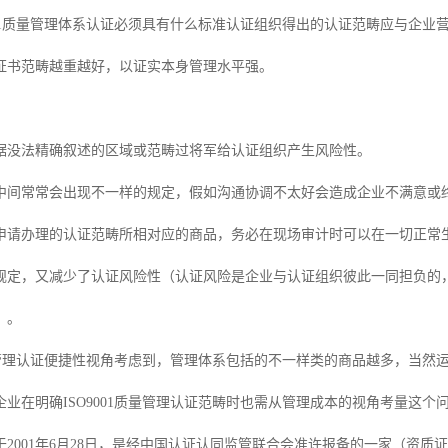
9001质量管理体系认证必须具有什么标准认证组织得出的认证范畴应与企
证书范畴越重越好，以证实本身管理水平强。
据没法精确叙述的区域或范畴过将军给认证组织产生风险性。
中间常常会出现不一样的规定，假如沟通协调不太好会造成企业不满意或
申请办理的认证范畴所相对应的商品，务必在现场审计时可以在一切正常
规定，又减少了认证风险性（认证风险是企业与认证组织彼此一同担负的
）。
1质量管理认证便捷性视角考虑到，管理体系包括的不一样类的商品越多，当
业在明确ISO9001质量管理认证范畴时也需从管理成本的视角考量这个
2001年6月28日，是经中国认证认同监管联合会准许报备的一家（资质证书识别码