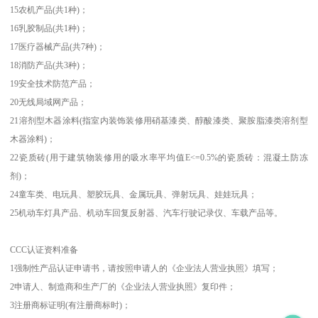
15农机产品(共1种)；
16乳胶制品(共1种)；
17医疗器械产品(共7种)；
18消防产品(共3种)；
19安全技术防范产品；
20无线局域网产品；
21溶剂型木器涂料(指室内装饰装修用硝基漆类、醇酸漆类、聚胺脂漆类溶剂型
木器涂料)；
22瓷质砖(用于建筑物装修用的吸水率平均值E<=0.5%的瓷质砖：混凝土防冻
剂)；
24童车类、电玩具、塑胶玩具、金属玩具、弹射玩具、娃娃玩具；
25机动车灯具产品、机动车回复反射器、汽车行驶记录仪、车载产品等。
CCC认证资料准备
1强制性产品认证申请书，请按照申请人的《企业法人营业执照》填写；
2申请人、制造商和生产厂的《企业法人营业执照》复印件；
3注册商标证明(有注册商标时)；