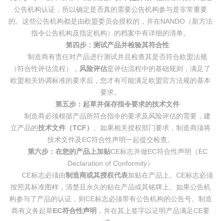
公告机构认证，所以确定是否真的需要公告机构参与是非常重要
的。这些公告机构都是由欧盟委员会授权的，并在NANDO（新方法
指令公告机构及指定机构）的档案中有详细的清单。
第四步：测试产品并检验其符合性
制造商有责任对产品进行测试并且检查其是否符合欧盟法规
（符合性评估流程），
风险评估
是评估流程中的基础规则，满足了
欧盟相关协调标准的要求后，您才有可能满足欧盟官方法规的基本
要求。
第五步：起草并保存指令要求的技术文件
制造商必须根据产品所符合指令的要求及风险评估的需要，建
立产品的
技术文件（TCF）
。如果相关授权部门要求，制造商须将
技术文件及EC符合性声明一起提交检查。
第六步：在您的产品上加贴
CE标志并做EC符合性声明（EC
Declaration of Conformity）
CE标志必须由
制造商或其授权代表
加贴在产品上。CE标志必须
按照其标准图样，清楚且永久的贴在产品或其铭牌上。如果公告机
构参与了产品的认证，则CE标志必须带有公告机构的公告号。制造
商有义务起草
EC符合性声明
，并在其上签字以证明产品满足CE要